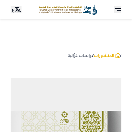
ع
المنشورات
دراسات غزّالية