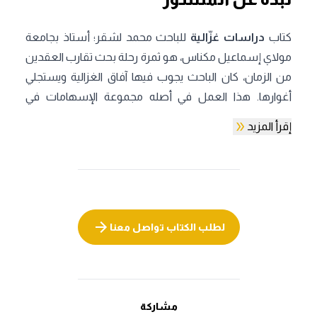
كتاب
دراسات غزّالية
للباحث محمد لشقر؛ أستاذ بجامعة
مولاي إسماعيل مكناس، هو ثمرة رحلة بحث تقارب العقدين
من الزمان، كان الباحث يجوب فيها آفاق الغزالية ويستجلي
أغوارها. هذا العمل في أصله مجموعة الإسهامات في
لقاءات علمية متنوعة، تناول فيها الباحث بالفحص والمعالجة
إقرأ المزيد
قضايا وإشكالات متعددة من فكر أبي حامد الغزّالي. حاول
الباحث في هذا الكتاب تتبع الامتدادات القبلية للنموذج
الصوفي الغزالي، والوقوف عند موقف حجة الإسلام من
الكلام، ضمن اهتمامات أبي حامد المتعددة، مع القيام بمسح
أولي للوضعية البحثية لعلاقة الغزالي بالأفلاطونية المحدثة
لطلب الكتاب تواصل معنا
والكشف عن اللقاء بين الغزالي والأفلاطونية المحدثة؛ وذلك
من خلال كرونولوجية فيلولوجية تهم تأليف وتلقي رسالة
مشكاة الأنوار، مع الغوص في إشكالية النظر والعمل في
التقليد الفلسفي الإسلامي من خلال شخصية أبي حامد
مشاركة
والفارابي، كما أبرز الباحث محمد لشقر مدى حضور حجة