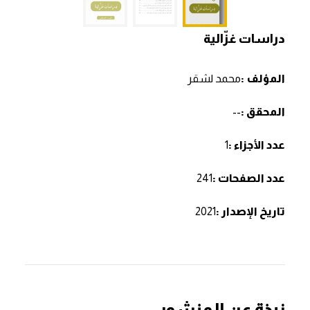
دراسات غزّالية
المؤلف :
محمد لشقر
المحقق :
--
عدد الأجزاء :
1
عدد الصفحات :
241
تاريخ الإصدار :
2021
نبذة عن المنشور